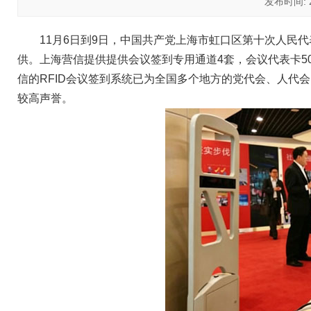
发布时间: 20
11月6日到9日，中国共产党上海市虹口区第十次人民
供。上海营信提供提供会议签到专用通道4套，会议代表卡5
信的RFID会议签到系统已为全国多个地方的党代会、人代
较高声誉。