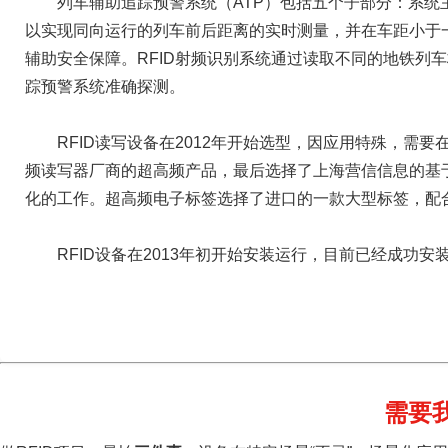
列车辅助追踪预警系统（ATP）包括五个子部分：系统主
以实现同向运行的列车前后距离的实时测量，并在车距小于
辅助安全保障。RFID射频识别系统通过读取不同的地铁列
踪预警系统准确探测。
RFID读写设备在2012年开始选型，因应用特殊，
频读写器厂商的超高频产品，最后选择了上海营信信息的基于R
化的工作。超高频电子标签选择了进口的一款大型标签，配
RFID设备在2013年初开始安装运行，目前已经成功
需要