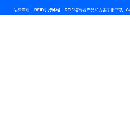
法律声明
RFID手持终端
RFID读写器产品和方案手册下载
C