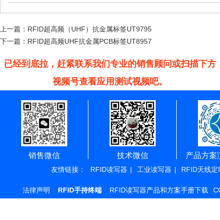
上一篇：
RFID超高频（UHF）抗金属标签UT9795
下一篇：
RFID超高频UHF抗金属PCB标签UT8957
已经到底拉，赶紧联系我们专业的销售顾问或扫描下方
视频号查看应用测试视频吧。
销售微信
技术微信
产品方案
友情链接：
RFID读写器
|
工业读写器
|
RFID天线定
法律声明
RFID手持终端
RFID读写器产品和方案手册下载
C